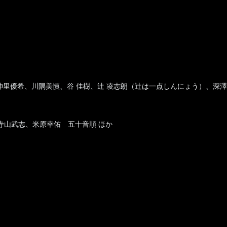
郎、神里優希、川隅美慎、谷 佳樹、辻 凌志朗（辻は一点しんにょう）、
史、寺山武志、米原幸佑 五十音順 ほか