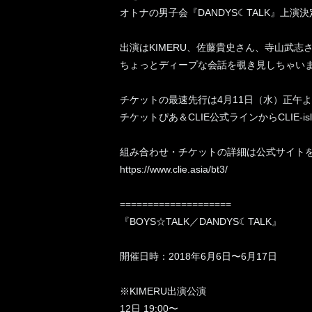
オトナの男子会『DANDYS☾TALK』上演
出演はKIMERU、佐藤貴史さん、寺山武志
ちょっとディープな会話を覗き見しちゃいま
チケットの最速先行は4月11日（水）正午
チケットぴあ＆CLIE公式ラインからCLIE-i
組み合わせ・チケットの詳細は公式サイト
https://www.clie.asia/bt3/
====================
『BOYS☆TALK／DANDYS☾TALK』
開催日時：2018年6月6日〜6月17日
※KIMERU出演公演
12日 19:00〜