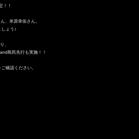
決定！！
さん、米原幸佑さん。
しょう♪
より、
sland島民先行も実施！！
をご確認ください。