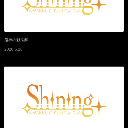
鬼神の影法師
2026
.
6
.
26