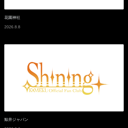
花園神社
2026
.
8
.
8
鯨井ジャパン