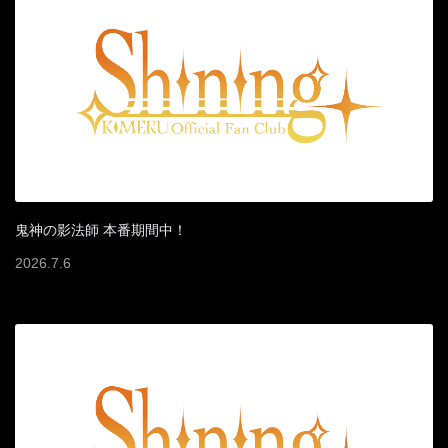
鬼神の影法師 本番期間中！
2026
.
7
.
6