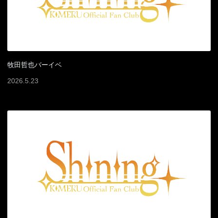
牧田哲也バーイベ
2026
.
5
.
23