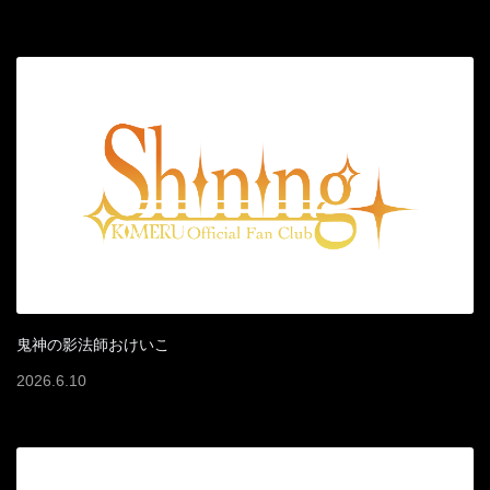
鬼神の影法師おけいこ
2026
.
6
.
10