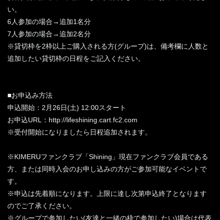
い。
6人参加の場合→追加1名分
7人参加の場合→追加2名分
※貸切枠を2枠以上ご購入される方(グループ)は、備考欄に人数と
追加したい貸切枠の日程をご記入ください。
■お申込み方法
申込開始：2月26日(土) 12:00スタート
お申込URL：http://lifeshining.cart.fc2.com
※受付開始になりましたら日程追加されます。
※KIMERUファンクラブ「Shining」現在ファンクラブ会員である
方、または同時入会のお申し込みの方がご参加可能なイベントで
す。
※申込は先着順になります。上限に達し次第申込終了となります
のでご了承ください。
※グループで参加したい(友達と一緒の枠で参加したい)場合は代表