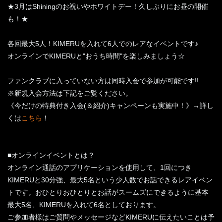
★3月はShiningのお祝いやホワイトデー！久しぶりにお昼の開催
も！★
各回最大5人！KIMERUを入れて6人でのレアなイベントです♪
オンラインでKIMERUと"おうち時間"を楽しみましょう☆
ファンクラブに入っていない方は同時入会で参加が可能です!!
※新規入会方法は下記をご覧ください。
《今だけの特典付き入会(＆紹介)キャンペーンも実施中！》→詳し
くは
こちら
！
■オンラインイベントとは？
オンライン通話のアプリケーションを使用して、1回につき
KIMERUと30分強、最大5名という少人数でお話できるレアイベン
トです。おひとりおひとりとお話がスームズにできるように基本
最大5名、KIMERUを入れて6名としております。
ご参加者様はご質問やメッセージなどKIMERUに伝えたいことは予