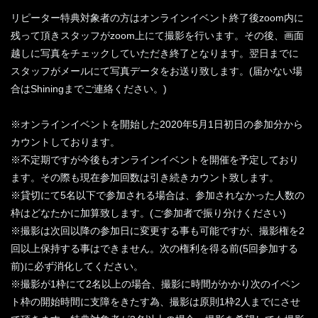
リピーター特典対象者の方はオンラインイベント終了後zoom内に
残って頂きスタッフがzoom上にて撮影を行います。その後、画面
越しに写真をチェックしていただき終了となります。翌日までに
スタッフがメールにて写真データをお送り致します。(届かない場
合はShiningまでご連絡ください。)
※オンラインイベントを開始した2020年5月1日初日の参加分から
カウントしております。
※不定期ですが今後もオンラインイベントを開催を予定しており
ます。その際も現在参加回数は引き続きカウント致します。
※貸切にて5名以下で参加される場合は、参加されなかった人数の
枠はどなたかに加算致します。(ご参加者で振り分けください)
※撮影は次回以降の参加日に変更する事も可能ですが、撮影権を2
回以上保持する事はできません。次の権利を得る前(5回参加する
前)に必ず消化してください。
※撮影が1枠にて2名以上の場合、撮影に時間がかかり次のイベン
ト枠の開始時間に支障をきたす為、撮影は原則1枠2人までにさせ