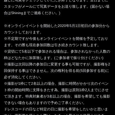
越しに写真をチェックしていただき終了となります。翌日までに
スタッフがメールにて写真データをお送り致します。(届かない場
合はShiningまでご連絡ください。)
※オンラインイベントを開始した2020年5月1日初日の参加分から
カウントしております。
※不定期ですが今後もオンラインイベントを開催を予定しており
ます。その際も現在参加回数は引き続きカウント致します。
※貸切にて5名以下で参加される場合は、参加されなかった人数の
枠はどなたかに加算致します。(ご参加者で振り分けください)
※撮影は次回以降の参加日に変更する事も可能ですが、撮影権を2
回保持する事はできません。次の権利を得る前(5回参加する前)に
必ず消化してください。
※撮影が1枠にて2名以上の場合、撮影に時間がかかり次のイベン
ト枠の開始時間に支障をきたす為、撮影は原則1枠2人までにさせ
て頂きます。特典対象者が3名以上の場合、撮影を希望しても撮影
できない場合もありますので予めご了承ください。
ドレスコードの日など特定の日に撮影を希望をしたいかと思いま