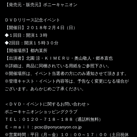
【発売元・販売元】ポニーキャニオン
ＤＶＤリリース記念イベント
【開催日】２０１８年２月４日（日）
◆１回目：開演１３時
◆2回目：開演１５時３０分
【開催場所】都内某所
【出演者】北園 涼・ＫＩＭＥＲＵ・奥山敬人・郷本直也
※詳細は、商品に同梱されている用紙をご参照下さい。
※開催場所は、イベント当選者の方にのみ通知させて頂きます。
※登壇キャスト・イベント内容等は、予告なく変更になる場合が
ございます。あらかじめご了承ください。
＜ＤＶＤ・イベントに関するお問い合わせ＞
ポニーキャニオンショッピングクラブ
ＴＥＬ：０１２０－７１８－１８８（通話料無料）
Ｅ－ｍａｉｌ：pcsc@ponycanyon.co.jp
※営業時間：平日（月～金）１０：００～１７：００（土日祝休