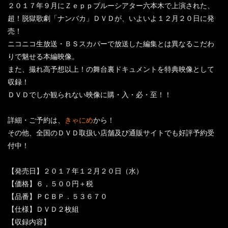
２０１７年９月にＺｅｐｐブルーシアター六本木で上演された、
超！脱獄歌劇「ナンバカ」ＤＶＤが、いよいよ１２月２０日に発
売！
ニコニコ生放送・ＢＳスカパーで放送した編集とは異なるこだわ
りで魅せる本編映像。
また、撮れ高予想以上！の舞台裏ドキュメントを特典映像として
収録！
ＤＶＤでしか観られない映像に購・入・必・至！！
詳細・ご予約は、
きゃにめ
から！
その他、全国のＤＶＤ取扱い店舗及び通販サイトでも好評予約受
付中！
【発売日】２０１７年１２月２０日（水）
【価格】６，５００円＋税
【品番】ＰＣＢＰ．５３６７０
【仕様】ＤＶＤ２枚組
【収録内容】