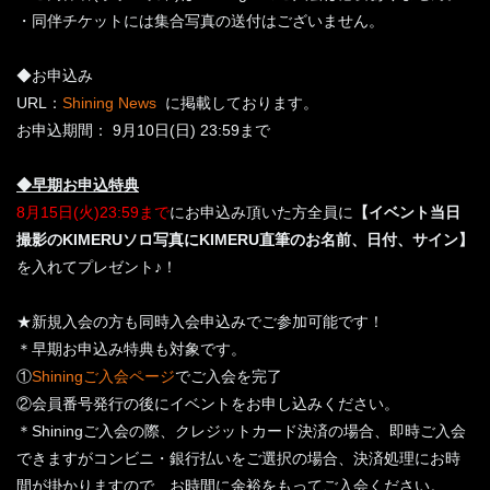
・同伴チケットには集合写真の送付はございません。
◆お申込み
URL：
Shining News
に掲載しております。
お申込期間： 9月10日(日) 23:59まで
◆早期お申込特典
8月15日(火)23:59まで
にお申込み頂いた方全員に
【イベント当日
撮影のKIMERUソロ写真にKIMERU直筆のお名前、日付、サイン】
を入れてプレゼント♪！
★新規入会の方も同時入会申込みでご参加可能です！
＊早期お申込み特典も対象です。
①
Shiningご入会ページ
でご入会を完了
②会員番号発行の後にイベントをお申し込みください。
＊Shiningご入会の際、クレジットカード決済の場合、即時ご入会
できますがコンビニ・銀行払いをご選択の場合、決済処理にお時
間が掛かりますので、お時間に余裕をもってご入会ください。