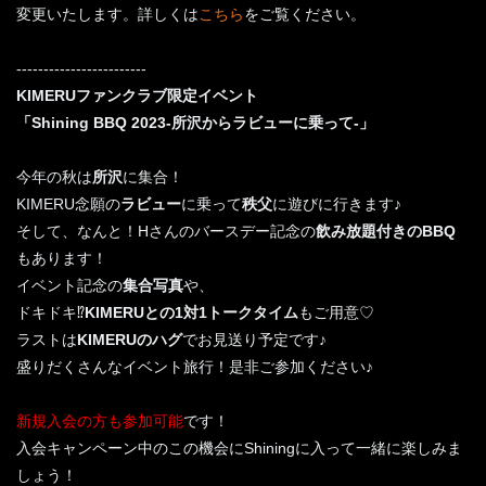
変更いたします。詳しくは
こちら
をご覧ください。
------------------------
KIMERUファンクラブ限定イベント
「Shining BBQ 2023-所沢からラビューに乗って-」
今年の秋は
所沢
に集合！
KIMERU念願の
ラビュー
に乗って
秩父
に遊びに行きます♪
そして、なんと！Hさんのバースデー記念の
飲み放題付きのBBQ
もあります！
イベント記念の
集合写真
や、
ドキドキ⁉
KIMERUとの1対1トークタイム
もご用意♡
ラストは
KIMERUのハグ
でお見送り予定です♪
盛りだくさんなイベント旅行！是非ご参加ください♪
新規入会の方も参加可能
です！
入会キャンペーン中のこの機会にShiningに入って一緒に楽しみま
しょう！