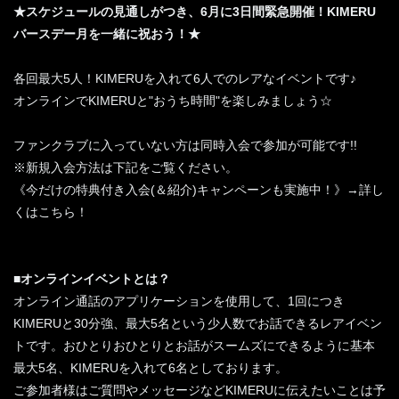
★スケジュールの見通しがつき、6月に3日間緊急開催！KIMERU
バースデー月を一緒に祝おう！★
各回最大5人！KIMERUを入れて6人でのレアなイベントです♪
オンラインでKIMERUと"おうち時間"を楽しみましょう☆
ファンクラブに入っていない方は同時入会で参加が可能です!!
※新規入会方法は下記をご覧ください。
《今だけの特典付き入会(＆紹介)キャンペーンも実施中！》→詳し
くはこちら！
■オンラインイベントとは？
オンライン通話のアプリケーションを使用して、1回につき
KIMERUと30分強、最大5名という少人数でお話できるレアイベン
トです。おひとりおひとりとお話がスームズにできるように基本
最大5名、KIMERUを入れて6名としております。
ご参加者様はご質問やメッセージなどKIMERUに伝えたいことは予