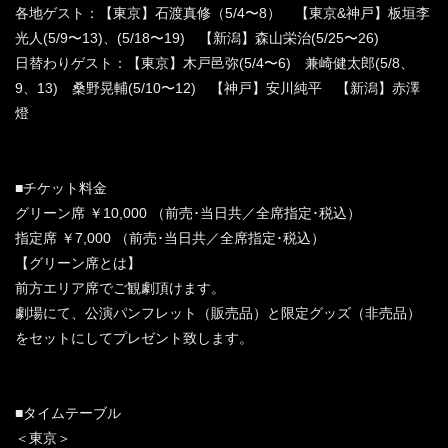
各地ゲスト：【東京】石渡真修（5/4〜8） 【東京&神戸】板垣李
光人(5/9〜13)、(5/18〜19) 【新潟】森山栄治(5/25〜26)
日替わりゲスト：【東京】木戸邑弥(5/4〜6) 兼崎健太郎(5/8、
9、13) 桑野晃輔(5/10〜12) 【神戸】安川純平 【新潟】赤澤
燈
■チケット料金
グリーン席 ￥10,000 （前売･当日共／全席指定･税込）
指定席 ￥7,000 （前売･当日共／全席指定･税込）
【グリーン席とは】
前方エリア席でご観劇頂けます。
劇場にて、公演パンフレット（販売品）と限定グッズ（非売品）
をセットにしてプレゼント致します。
■タイムテーブル
＜東京＞