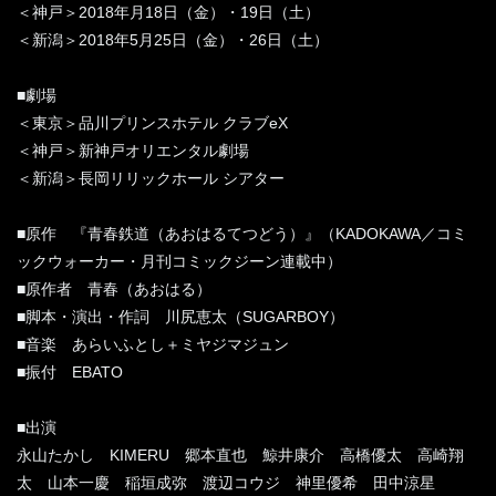
＜神戸＞2018年月18日（金）・19日（土）
＜新潟＞2018年5月25日（金）・26日（土）
■劇場
＜東京＞品川プリンスホテル クラブeX
＜神戸＞新神戸オリエンタル劇場
＜新潟＞長岡リリックホール シアター
■原作 『青春鉄道（あおはるてつどう）』（KADOKAWA／コミ
ックウォーカー・月刊コミックジーン連載中）
■原作者 青春（あおはる）
■脚本・演出・作詞 川尻恵太（SUGARBOY）
■音楽 あらいふとし＋ミヤジマジュン
■振付 EBATO
■出演
永山たかし KIMERU 郷本直也 鯨井康介 高橋優太 高崎翔
太 山本一慶 稲垣成弥 渡辺コウジ 神里優希 田中涼星