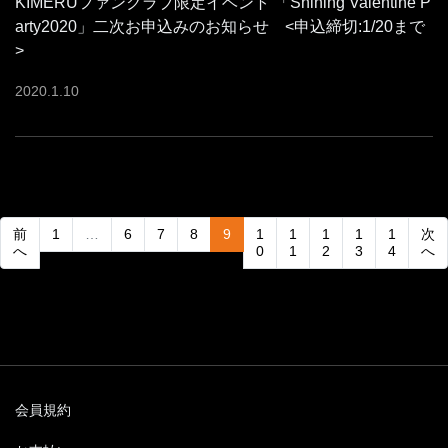
KIMERUファンクラブ限定イベント 「Shining Valentine P
arty2020」二次お申込みのお知らせ <申込締切:1/20まで
>
2020
.
1
.
10
(current)
前
1
…
6
7
8
9
1
1
1
1
1
次
へ
0
1
2
3
4
へ
会員規約